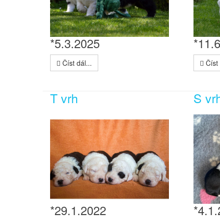
*5.3.2025
*11.
Číst dál...
Číst 
T vrh
S vr
*29.1.2022
*4.1