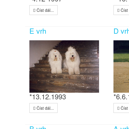
Číst dál...
Číst 
E vrh
D vr
*13.12.1993
*6.6
Číst dál...
Číst 
B vrh
A vr