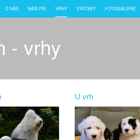
O NÁS
NAŠI PSI
VRHY
VÝSTAVY
FOTOGALERIE
 - vrhy
h
U vrh