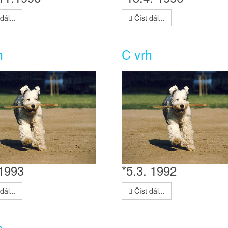
dál...
Číst dál...
h
C vrh
.1993
*5.3. 1992
dál...
Číst dál...
h