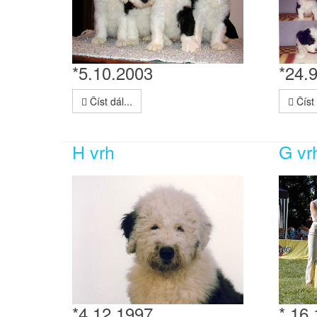
*5.10.2003
*24.
Číst dál...
Číst 
H vrh
G vr
*4.12 1997
* 16