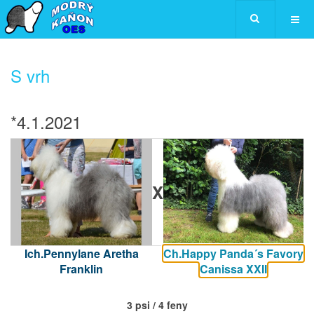
S vrh
*4.1.2021
X
Ich.Pennylane Aretha
Ch.Happy Panda´s Favory
Franklin
Canissa XXII
3 psi / 4 feny